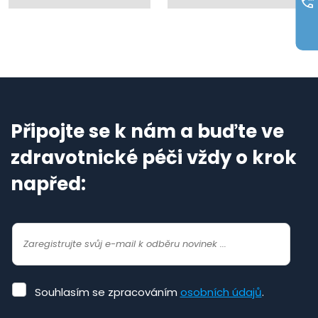
Připojte se k nám a buďte ve
zdravotnické péči vždy o krok
napřed:
Souhlasím
Souhlasím se zpracováním
osobních údajů
.
se