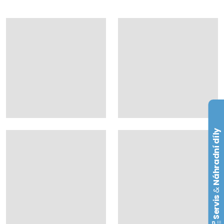
Náhradní díly
&
Servis