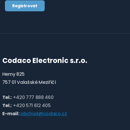
zpracováním
Registrovat
osobních
údajů
.
Formulář
se
nepodařilo
odeslat.
Codaco Electronic s.r.o.
Hemy 825
757 01 Valašské Meziříčí
Tel.:
+420 777 888 460
Tel.:
+420 571 612 405
E-mail:
obchod@codaco.cz