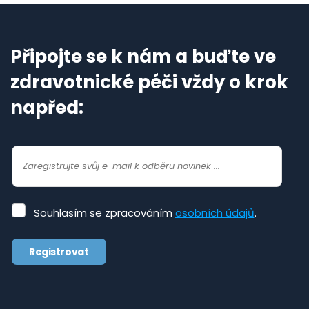
Připojte se k nám a buďte ve
zdravotnické péči vždy o krok
napřed:
Souhlasím
Souhlasím se zpracováním
osobních údajů
.
se
zpracováním
Registrovat
osobních
údajů
.
Formulář
se