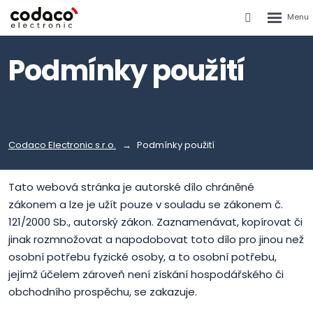
Rozbalen
Vyhledáván
menu
Podmínky použití
Codaco Electronic s.r.o.
Podmínky použití
Tato webová stránka je autorské dílo chráněné
zákonem a lze je užít pouze v souladu se zákonem č.
121/2000 Sb., autorský zákon. Zaznamenávat, kopírovat či
jinak rozmnožovat a napodobovat toto dílo pro jinou než
osobní potřebu fyzické osoby, a to osobní potřebu,
jejímž účelem zároveň není získání hospodářského či
obchodního prospěchu, se zakazuje.