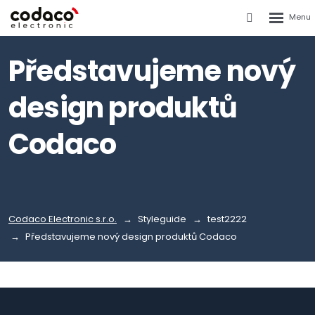
Rozbalen
Vyhledáván
menu
Představujeme nový
design produktů
Codaco
Codaco Electronic s.r.o.
Styleguide
test2222
Představujeme nový design produktů Codaco