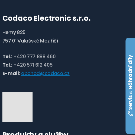
Codaco Electronic s.r.o.
Hemy 825
757 01 Valašské Meziříčí
Tel.:
+420 777 888 460
Náhradní díly
Tel.:
+420 571 612 405
E-mail:
obchod@codaco.cz
&
Servis
Produkty a služby