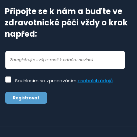
Připojte se k nám a buďte ve
zdravotnické péči vždy o krok
napřed:
Souhlasím
Souhlasím se zpracováním
osobních údajů
.
se
zpracováním
Registrovat
osobních
údajů
.
Formulář
se
nepodařilo
odeslat.