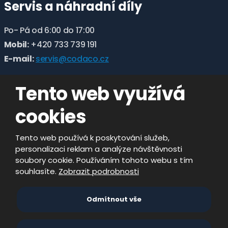
Servis a náhradní díly
Po- Pá od 6:00 do 17:00
Mobil:
+420 733 739 191
E-mail:
servis@codaco.cz
Tento web využívá
cookies
Tento web používá k poskytování služeb,
personalizaci reklam a analýze návštěvnosti
soubory cookie. Používáním tohoto webu s tím
souhlasíte.
Zobrazit podrobnosti
© 2026, CODACO ELECTRONIC s.r.o. - všechna
Odmítnout vše
práva vyhrazena
vytvořila eBRÁNA s.r.o.