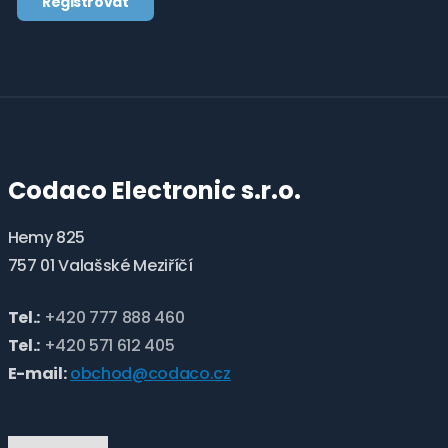
Registrovat
osobních
údajů
.
Formulář
se
nepodařilo
odeslat.
Codaco Electronic s.r.o.
Hemy 825
757 01 Valašské Meziříčí
Tel.:
+420 777 888 460
Tel.:
+420 571 612 405
E-mail:
obchod@codaco.cz