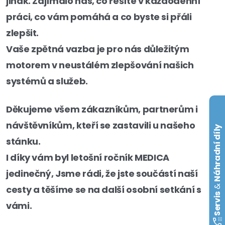
jinak. Zajímalo nás, co řešíte v každodenní
práci, co vám pomáhá a co byste si přáli
zlepšit.
Vaše zpětná vazba je pro nás důležitým
motorem v neustálém zlepšování našich
systémů a služeb.
Děkujeme všem zákazníkům, partnerům i
návštěvníkům, kteří se zastavili u našeho
Náhradní díly
stánku.
I díky vám byl letošní ročník MEDICA
jedinečný, Jsme rádi, že jste součástí naší
&
cesty a těšíme se na další osobní setkání s
Servis
vámi.