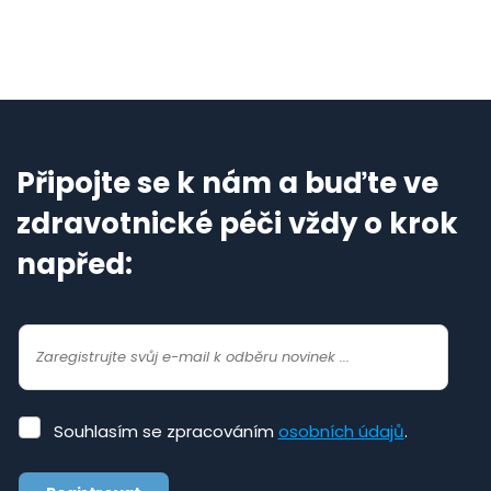
Připojte se k nám a buďte ve
zdravotnické péči vždy o krok
napřed:
Souhlasím
Souhlasím se zpracováním
osobních údajů
.
se
zpracováním