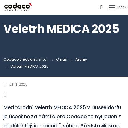
Rozbalen
Vyhledáván
menu
Veletrh MEDICA 2025
Codaco Electronic s.r.o.
O nás
Archiv
Veletrh MEDICA 2025
21. 11. 2025
Mezinárodní veletrh MEDICA 2025 v Düsseldorfu
je úspěšně za námi a pro Codaco to byl jeden z
nejdůležitějších ročníků vůbec. Představili jsme