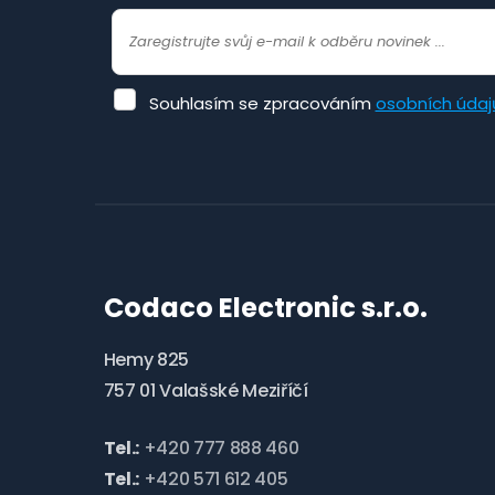
Souhlasím
Souhlasím se zpracováním
osobních údaj
se
zpracováním
osobních
Formulář
údajů
.
se
nepodařilo
odeslat.
Codaco Electronic s.r.o.
Hemy 825
757 01 Valašské Meziříčí
Tel.:
+420 777 888 460
Tel.:
+420 571 612 405