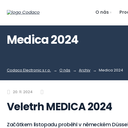
O nás
Pro
Medica 2024
Codaco Electronic s.r.o.
O nás
Archiv
Medica 2024
20. 11. 2024
Veletrh MEDICA 2024
Začátkem listopadu proběhl v německém Düsseld