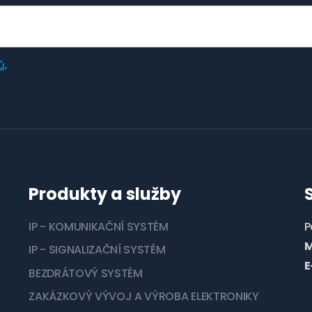
ů
.
Produkty a služby
IP - KOMUNIKAČNÍ SYSTÉM
P
M
IP - SIGNALIZAČNÍ SYSTÉM
E
BEZDRÁTOVÝ SYSTÉM
ZAKÁZKOVÝ VÝVOJ A VÝROBA ELEKTRONIKY